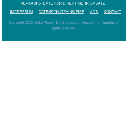
VERKAUFSTEXTE FÜR DIREKT MEHR UMSATZ
IMPRESSUM
DATENSCHUTZHINWEISE
AGB
KONTAKT
Copyright
2026
Ulrike Pfarre - Die Brücke zum Herzen Ihrer Kunden
, all
rights reserved.