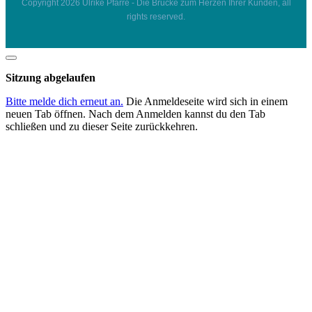
Copyright
2026
Ulrike Pfarre - Die Brücke zum Herzen Ihrer Kunden
, all
rights reserved.
Dialog
schließen
Sitzung abgelaufen
Bitte melde dich erneut an.
Die Anmeldeseite wird sich in einem
neuen Tab öffnen. Nach dem Anmelden kannst du den Tab
schließen und zu dieser Seite zurückkehren.