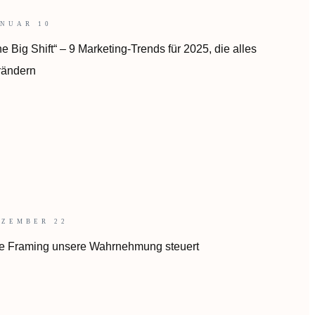
ANUAR 10
e Big Shift“ – 9 Marketing-Trends für 2025, die alles
rändern
EZEMBER 22
e Framing unsere Wahrnehmung steuert