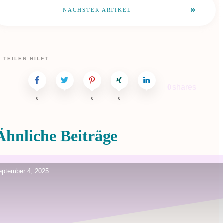
NÄCHSTER ARTIKEL
TEILEN HILFT
0
shares
0
0
0
Ähnliche Beiträge
eptember 4, 2025