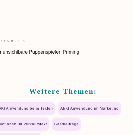
EZEMBER 5
r unsichtbare Puppenspieler: Priming
Weitere Themen:
I/KI Anwendung beim Texten
AI/KI Anwendung im Marketing
motionen im Verkaufstext
Gastbeiträge