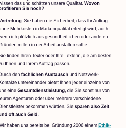
wissen das und schätzen unsere Qualität.
Wovon
profitieren Sie noch?
Vertretung
: Sie haben die Sicherheit, dass Ihr Auftrag
ohne Mehrkosten in Markenqualität erledigt wird, auch
wenn ich plötzlich aus gesundheitlichen oder anderen
Gründen mitten in der Arbeit ausfallen sollte.
Sie finden Ihren Texter oder Ihre Texterin, die am besten
zu Ihnen und Ihrem Auftrag passen.
Durch den
fachlichen Austausch
und Netzwerk-
Kontakte untereinander bietet Ihnen jeder einzelne von
uns eine
Gesamtdienstleistung
, die Sie sonst nur von
teuren Agenturen oder über mehrere verschiedene
Dienstleister bekommen würden. Sie
sparen also Zeit
und oft auch Geld.
Wir haben uns bereits bei Gründung 2006 einem
Ethik-