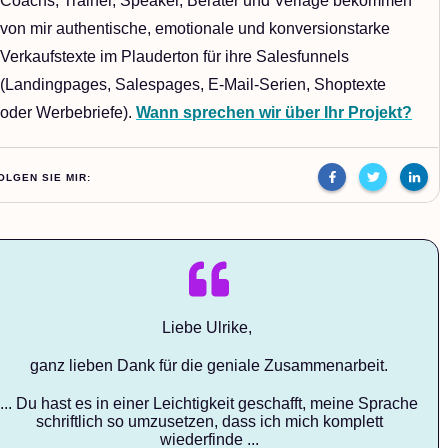
Coachs, Trainer, Speaker, Berater und Verlage bekommen
von mir authentische, emotionale und konversionstarke
Verkaufstexte im Plauderton für ihre Salesfunnels
(Landingpages, Salespages, E-Mail-Serien, Shoptexte
oder Werbebriefe).
Wann sprechen wir über Ihr Projekt?
OLGEN SIE MIR:
Liebe Ulrike,
ganz lieben Dank für die geniale Zusammenarbeit.
... Du hast es in einer Leichtigkeit geschafft, meine Sprache
schriftlich so umzusetzen, dass ich mich komplett
wiederfinde ...