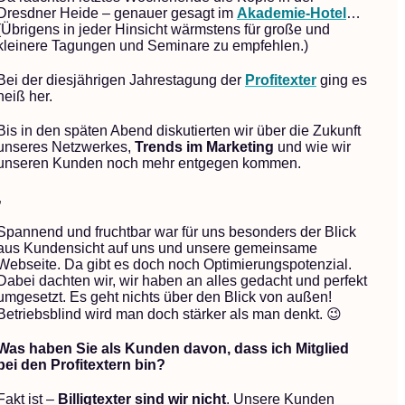
Dresdner Heide – genauer gesagt im
Akademie-Hotel
…
(Übrigens in jeder Hinsicht wärmstens für große und
kleinere Tagungen und Seminare zu empfehlen.)
Bei der diesjährigen Jahrestagung der
Profitexter
ging es
heiß her.
Bis in den späten Abend diskutierten wir über die Zukunft
unseres Netzwerkes,
Trends im Marketing
und wie wir
unseren Kunden noch mehr entgegen kommen.
„
Spannend und fruchtbar war für uns besonders der Blick
aus Kundensicht auf uns und unsere gemeinsame
Webseite. Da gibt es doch noch Optimierungspotenzial.
Dabei dachten wir, wir haben an alles gedacht und perfekt
umgesetzt. Es geht nichts über den Blick von außen!
Betriebsblind wird man doch stärker als man denkt. 😉
Was haben Sie als Kunden davon, dass ich Mitglied
bei den Profitextern bin?
Fakt ist –
Billigtexter sind wir nicht
. Unsere Kunden