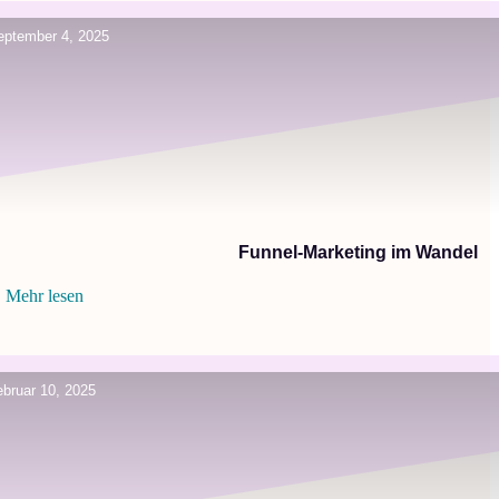
eptember 4, 2025
Funnel-Marketing im Wandel
Mehr lesen
ebruar 10, 2025