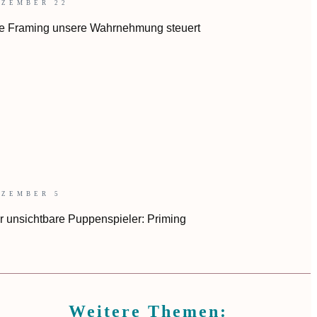
EZEMBER 22
e Framing unsere Wahrnehmung steuert
EZEMBER 5
r unsichtbare Puppenspieler: Priming
Weitere Themen: