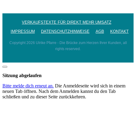
VERKAUFSTEXTE FÜR DIREKT MEHR UMSATZ
IMPRESSUM
DATENSCHUTZHINWEISE
AGB
KONTAKT
Copyright
2026
Ulrike Pfarre - Die Brücke zum Herzen Ihrer Kunden
, all
rights reserved.
Dialog
schließen
Sitzung abgelaufen
Bitte melde dich erneut an.
Die Anmeldeseite wird sich in einem
neuen Tab öffnen. Nach dem Anmelden kannst du den Tab
schließen und zu dieser Seite zurückkehren.