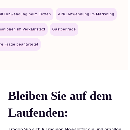
I/KI Anwendung beim Texten
AI/KI Anwendung im Marketing
motionen im Verkaufstext
Gastbeiträge
hre Frage beantwortet
Bleiben Sie auf dem
Laufenden:
Tragen Sie sich für meinen Newsletter ein und erhalten